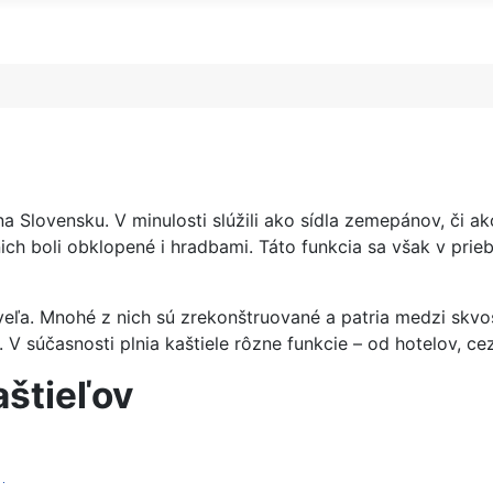
na Slovensku. V minulosti slúžili ako sídla zemepánov, či a
 nich boli obklopené i hradbami. Táto funkcia sa však v prie
a. Mnohé z nich sú zrekonštruované a patria medzi skvosty
 V súčasnosti plnia kaštiele rôzne funkcie – od hotelov, cez
aštieľov
)