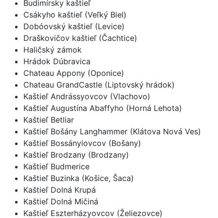
Budimírsky kaštieľ
Csákyho kaštieľ (Veľký Biel)
Dobóovský kaštieľ (Levice)
Draškovičov kaštieľ (Čachtice)
Haličský zámok
Hrádok Dúbravica
Chateau Appony (Oponice)
Chateau GrandCastle (Liptovský hrádok)
Kaštieľ Andrássyovcov (Vlachovo)
Kaštieľ Augustína Abaffyho (Horná Lehota)
Kaštieľ Betliar
Kaštieľ Bošány Langhammer (Klátova Nová Ves)
Kaštieľ Bossányiovcov (Bošany)
Kaštieľ Brodzany (Brodzany)
Kaštieľ Budmerice
Kaštieľ Buzinka (Košice, Šaca)
Kaštieľ Dolná Krupá
Kaštieľ Dolná Mičiná
Kaštieľ Eszterházyovcov (Želiezovce)