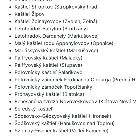
Kaštieľ Stropkov (Stropkovský hrad)
Kaštieľ Žipov
Kaštieľ Zolnayovcov (Zvolen, Zolná)
Letohrádok Babylon (Brodzany)
Letohrádok Dardanely (Markušovce)
Malý kaštieľ rodu Apponyiovcov (Oponice)
Mariássyovský kaštieľ (Markušovce)
Pálffyovský kaštieľ (Malacky)
Pálffyovský kaštieľ (Stupava)
Poľovnícky kaštieľ Palárikovo
Poľovnícky zámoček Ferdinanda Coburga (Predná H
Poľovnícky zámoček Topoľčianky
Prónayovský kaštieľ (Blatnica)
Renesančná tvrdza Novoveskovcov (Klátova Nová V
Seredský kaštieľ
Sóosovsko-Géczyovský kaštieľ (Hronsek)
Šoóšovský kaštieľ (Hanušovce nad Topľou)
Szirmay-Fischer kaštieľ (Veľký Kamenec)