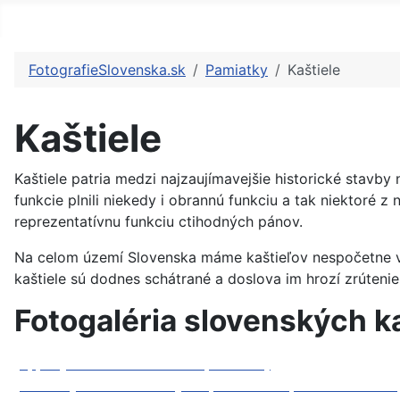
FotografieSlovenska.sk
Pamiatky
Kaštiele
Kaštiele
Kaštiele patria medzi najzaujímavejšie historické stavby 
funkcie plnili niekedy i obrannú funkciu a tak niektoré z
reprezentatívnu funkciu ctihodných pánov.
Na celom území Slovenska máme kaštieľov nespočetne veľ
kaštiele sú dodnes schátrané a doslova im hrozí zrútenie.
Fotogaléria slovenských k
Apponyiho kaštieľ - Eberhard (Malinovo)
Barokový kaštieľ Bacskady Haupt-Stummer (Klátova Nová Ves