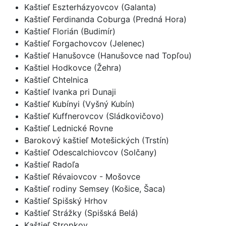
Kaštieľ Eszterházyovcov (Galanta)
Kaštieľ Ferdinanda Coburga (Predná Hora)
Kaštieľ Florián (Budimír)
Kaštieľ Forgachovcov (Jelenec)
Kaštieľ Hanušovce (Hanušovce nad Topľou)
Kaštiel Hodkovce (Žehra)
Kaštieľ Chtelnica
Kaštieľ Ivanka pri Dunaji
Kaštieľ Kubínyi (Vyšný Kubín)
Kaštieľ Kuffnerovcov (Sládkovičovo)
Kaštieľ Lednické Rovne
Barokový kaštieľ Motešických (Trstín)
Kaštieľ Odescalchiovcov (Solčany)
Kaštieľ Radoľa
Kaštieľ Révaiovcov - Mošovce
Kaštieľ rodiny Semsey (Košice, Šaca)
Kaštieľ Spišský Hrhov
Kaštieľ Strážky (Spišská Belá)
Kaštieľ Stropkov