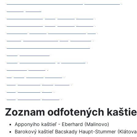
Renesančná tvrdza Novoveskovcov (Klátova Nová Ves)
Seredský kaštieľ
Sóosovsko-Géczyovský kaštieľ (Hronsek)
Sóosovsko-Géczyovský kaštieľ (Hronsek)
Šoóšovský kaštieľ (Hanušovce nad Topľou)
Szirmay-Fischer kaštieľ (Veľký Kamenec)
Theresia Chateau - Kaštieľ Bernolákovo
Vodný hrad Hronsek
Vodný hrad Šimonovany (Partizánske)
Zámok Topoľčianky
Zayovský kaštieľ (Uhrovec)
Zichyho kaštieľ (Barca, Košice)
Zichyho kaštieľ (Divín)
Zichyho kaštieľ (Rusovce)
Zoznam odfotených kaštie
Apponyiho kaštieľ - Eberhard (Malinovo)
Barokový kaštieľ Bacskady Haupt-Stummer (Klátova