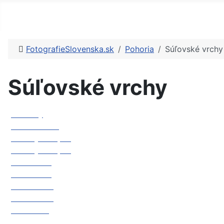
FotografieSlovenska.sk
Pohoria
Súľovské vrchy
Súľovské vrchy
Bosmany
Gotická brána
Hlbocký vodopád
Hlbocký vodopád
Hrad Hričov
Hrad Hričov
Hrad Lietava
Hrad Lietava
Hrad Súľov
Hričovská skalná ihla