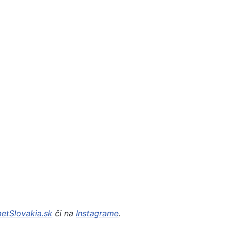
netSlovakia.sk
či na
Instagrame
.