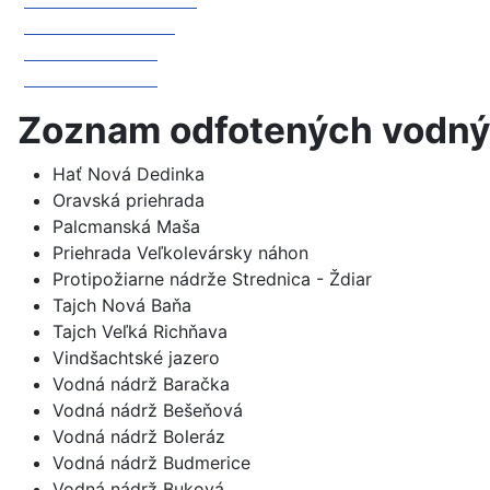
Vodné dielo Gabčíkovo
Vodné dielo Kráľová
Vodné dielo Žilina
Vodné dielo Žilina
Zoznam odfotených vodný
Hať Nová Dedinka
Oravská priehrada
Palcmanská Maša
Priehrada Veľkolevársky náhon
Protipožiarne nádrže Strednica - Ždiar
Tajch Nová Baňa
Tajch Veľká Richňava
Vindšachtské jazero
Vodná nádrž Baračka
Vodná nádrž Bešeňová
Vodná nádrž Boleráz
Vodná nádrž Budmerice
Vodná nádrž Buková