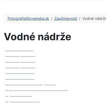
FotografieSlovenska.sk
Zaujímavosti
Vodné nádrž
Vodné nádrže
Hať Nová Dedinka
Oravská priehrada
Oravská priehrada
Oravská priehrada
Palcmanská Maša
Palcmanská Maša
Priehrada Veľkolevársky náhon
Protipožiarne nádrže Strednica - Ždiar
Tajch Nová Baňa
Tajch Veľká Richňava