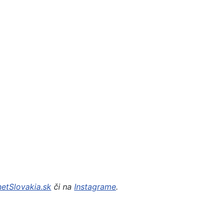
netSlovakia.sk
či na
Instagrame
.